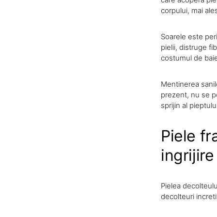
corpului, mai al
Soarele este peri
pielii, distruge 
costumul de baie s
Mentinerea sanilo
prezent, nu se p
sprijin al pieptulu
Piele fr
ingrijire
Pielea decolteul
decolteuri increti