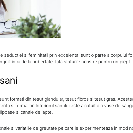
le seductiei si feminitatii prin excelenta, sunt o parte a corpului fo
 ingrijit inca de la pubertate. Iata sfaturile noastre pentru un piept
sani
unt formati din tesut glandular, tesut fibros si tesut gras. Acestea
enta si forma lor. Interiorul sanului este alcatuit din vase de sange
dipoase si canale de lapte.
onale si variatiile de greutate pe care le experimenteaza in mod n