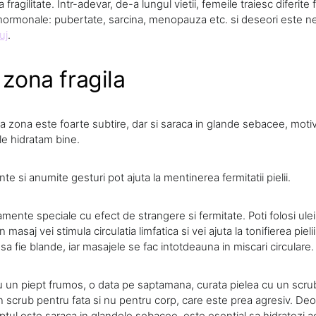
fragilitate. Intr-adevar, de-a lungul vietii, femeile traiesc diferit
 hormonale: pubertate, sarcina, menopauza etc. si deseori este n
uj
.
 zona fragila
ta zona este foarte subtire, dar si saraca in glande sebacee, moti
le hidratam bine.
e si anumite gesturi pot ajuta la mentinerea fermitatii pielii.
amente speciale cu efect de strangere si fermitate. Poti folosi ulei
 masaj vei stimula circulatia limfatica si vei ajuta la tonifierea pielii
 sa fie blande, iar masajele se fac intotdeauna in miscari circulare.
u un piept frumos, o data pe saptamana, curata pielea cu un scrub 
 un scrub pentru fata si nu pentru corp, care este prea agresiv. De
ptul este saraca in glandele sebacee, este esential sa hidratezi 