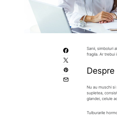
Sanii, simboluri a
fragila. Ar trebui
Despre 
Nu au muschi si s
supletea, consist
glandei, celule a
Tulburarile horm