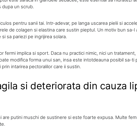
es dupa un scrub.
culos pentru sanii tai. Intr-adevar, pe langa uscarea pielii si accele
fibrele de colagen si elastina care sustin pieptul. Un motiv bun sa-
i sa pariezi pe ingrijirea solara.
r fermi implica si sport. Daca nu practici nimic, nici un tratament, 
oate modifica forma unui san, insa este intotdeauna posibil sa-ti 
i prin intarirea pectoralilor care ii sustin.
agila si deteriorata din cauza l
ui are putini muschi de sustinere si este foarte expusa. Multe fem
te.