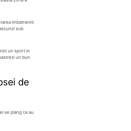
rarea imbatranirii
l ascunzi sub
nici un sport in
pastrezi un bun
ipsei de
ei se plang ca au