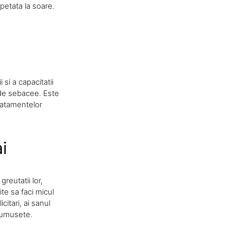
petata la soare.
si a capacitatii
nde sebacee. Este
tratamentelor
i
reutatii lor,
te sa faci micul
citari, ai sanul
frumusete.