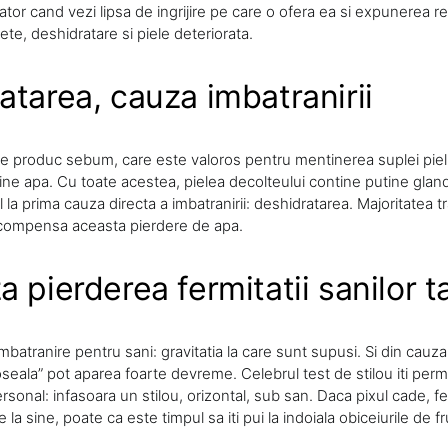
tor cand vezi lipsa de ingrijire pe care o ofera ea si expunerea re
ete, deshidratare si piele deteriorata.
atarea, cauza imbatranirii
 produc sebum, care este valoros pentru mentinerea suplei pielii 
tine apa. Cu toate acestea, pielea decolteului contine putine gla
 la prima cauza directa a imbatranirii: deshidratarea. Majoritatea 
 compensa aceasta pierdere de apa.
 pierderea fermitatii sanilor ta
mbatranire pentru sani: gravitatia la care sunt supusi. Si din cauza g
eala” pot aparea foarte devreme. Celebrul test de stilou iti permi
sonal: infasoara un stilou, orizontal, sub san. Daca pixul cade, feli
e la sine, poate ca este timpul sa iti pui la indoiala obiceiurile de 