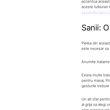
accentua aceasta 
aceste tulburari
ecografie sani Cl
Sanii: O
Pielea din aceas
este necesar sa 
Anumite tratament
Exista multe trat
pentru masaj. Prin
gesturile trebuie
Un alt sfat pentr
ai grija sa alegi
care acopera pie