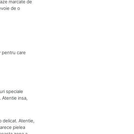
e faze marcate de
evoie de o
v pentru care
uri speciale
. Atentie insa,
delicat. Atentie,
oarece pielea
aceasta zona a