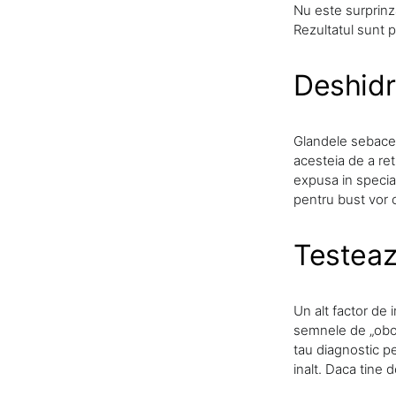
Nu este surprinza
Rezultatul sunt p
Deshidr
Glandele sebacee
acesteia de a re
expusa in special
pentru bust vor
Testeaza
Un alt factor de i
semnele de „obos
tau diagnostic per
inalt. Daca tine d