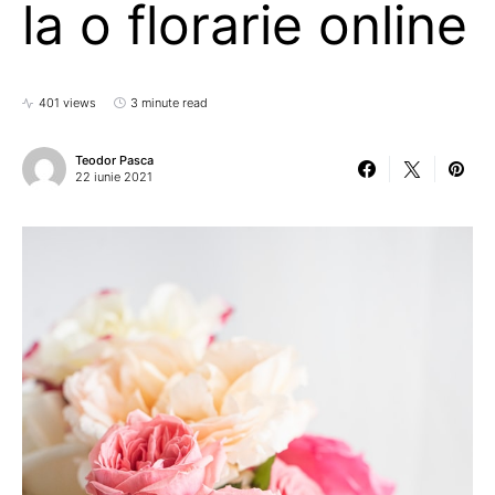
la o florarie online
401 views
3 minute read
Teodor Pasca
22 iunie 2021