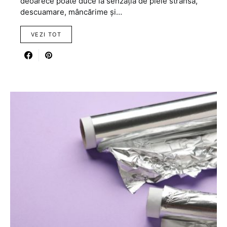
deoarece poate duce la senzația de piele strânsă,
descuamare, mâncărime și…
VEZI TOT