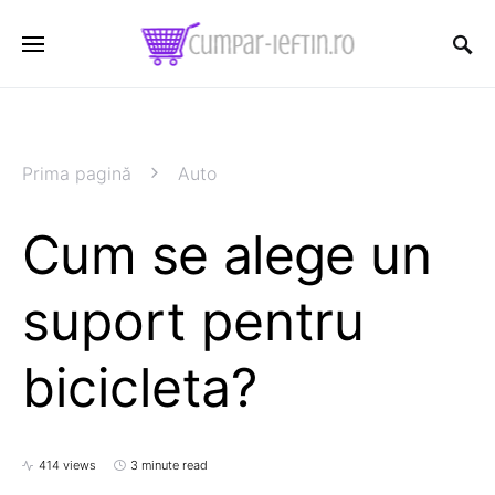
Prima pagină
Auto
Cum se alege un
suport pentru
bicicleta?
414 views
3 minute read