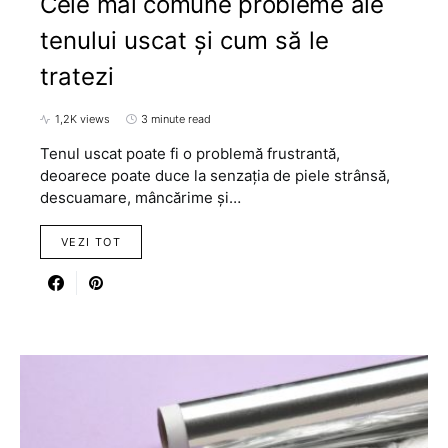
Cele mai comune probleme ale
tenului uscat și cum să le
tratezi
1,2K views
3 minute read
Tenul uscat poate fi o problemă frustrantă,
deoarece poate duce la senzația de piele strânsă,
descuamare, mâncărime și…
VEZI TOT