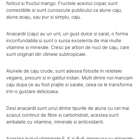
fisticul si fructul mango. Fructele acestui copac sunt
comestibile si sunt cunoscute publicului ca alune caju,
alune acaju, sau pur si simplu, caju.
Anacardii (caju) au un unt, un gust dulce si sarat, o forma
inconfundabila si sunt o sursa excelenta de mai multe
vitamine si minerale. Cresc pe arbori de nuci de caju, care
sunt originari din climele subtropicale.
Alunele de caju crude, sunt adesea folosite in retetele
vegane, precum si in gatitul indian. Multi dintre noi mancam
caju dupa ce au fost prajite si sarate, ceea ce le transforma
intr-o gustare delicioasa.
Desi anacardii sunt unul dintre tipurile de alune cu cel mai
scazut continut de fibre si carbohidrati, acestea sunt
ambalate cu vitamine, minerale si antioxidanti.
Acestea includ vitaminele E, K si B-6, impreuna cu minerale