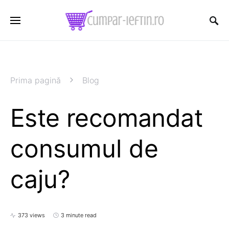
Prima pagină
Blog
Este recomandat
consumul de
caju?
373 views
3 minute read