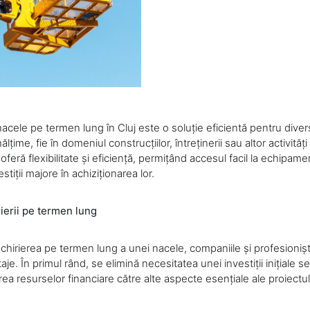
nacele pe termen lung în Cluj este o soluție eficientă pentru dive
nălțime, fie în domeniul construcțiilor, întreținerii sau altor activităț
feră flexibilitate și eficiență, permițând accesul facil la echipa
estiții majore în achiziționarea lor.
rierii pe termen lung
hirierea pe termen lung a unei nacele, companiile și profesioniști
aje. În primul rând, se elimină necesitatea unei investiții inițiale s
ea resurselor financiare către alte aspecte esențiale ale proiectul