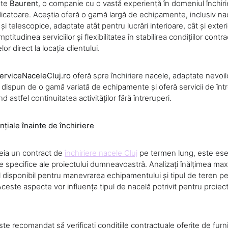
ste
Baurent
, o companie cu o vastă experiență în domeniul închirie
dicatoare. Aceștia oferă o gamă largă de echipamente, inclusiv na
 și telescopice, adaptate atât pentru lucrări interioare, cât și exte
titudinea serviciilor și flexibilitatea în stabilirea condițiilor cont
lor direct la locația clientului.
erviceNaceleCluj.ro
oferă spre închiriere nacele, adaptate nevoil
ia dispun de o gamă variată de echipamente și oferă servicii de într
nd astfel continuitatea activităților fără întreruperi.
nțiale înainte de închiriere
heia un contract de
închiriere nacele Cluj
pe termen lung, este esen
e specifice ale proiectului dumneavoastră. Analizați înălțimea ma
 disponibil pentru manevrarea echipamentului și tipul de teren pe 
 Aceste aspecte vor influența tipul de nacelă potrivit pentru proiect
 recomandat să verificați condițiile contractuale oferite de furni