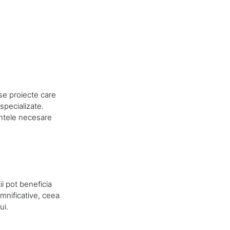
rse proiecte care
i specializate.
mentele necesare
i pot beneficia
emnificative, ceea
ui.