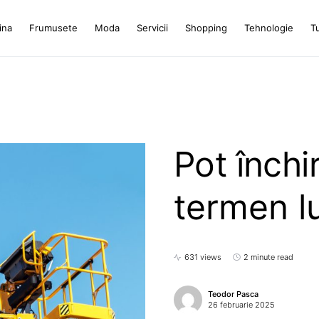
ina
Frumusete
Moda
Servicii
Shopping
Tehnologie
T
Pot închi
termen lu
631 views
2 minute read
Teodor Pasca
26 februarie 2025