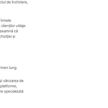
tul de închiriere,
Firmele
lienților utilaje
înseamnă că
iziției și
ermen lung.
a și vânzarea de
 platforme,
ire specializată