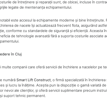
urile de întreținere și reparații sunt, de obicei, incluse în contrac
grijile legate de mentenanța echipamentului.
 notabil este accesul la echipamente moderne și bine întreținute. 
chirierea de nacele își actualizează frecvent flota, asigurând astfel c
ție, conforme cu standardele de siguranță și eficiență. Aceasta 
beneficia de tehnologie avansată fără a suporta costurile asociate ach
ipamentului.
redere în Cluj
ai multe companii care oferă servicii de închiriere a nacelelor pe t
 se numără
Smart Lift Construct
, o firmă specializată în închiriere
ces și lucru la înălțime. Aceștia pun la dispoziție o gamă variată de
or nevoi ale clienților, și oferă servicii suplimentare precum instru
 și suport tehnic permanent.