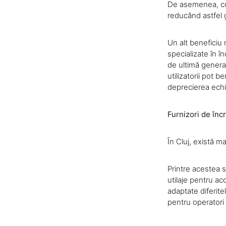
De asemenea, cost
reducând astfel 
Un alt beneficiu
specializate în în
de ultimă genera
utilizatorii pot 
deprecierea ech
Furnizori de înc
În Cluj, există m
Printre acestea
utilaje pentru ac
adaptate diferitel
pentru operatori