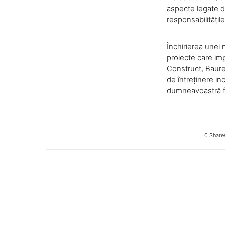
aspecte legate de
responsabilitățile
Închirierea unei 
proiecte care imp
Construct, Baure
de întreținere in
dumneavoastră fă
0 Share