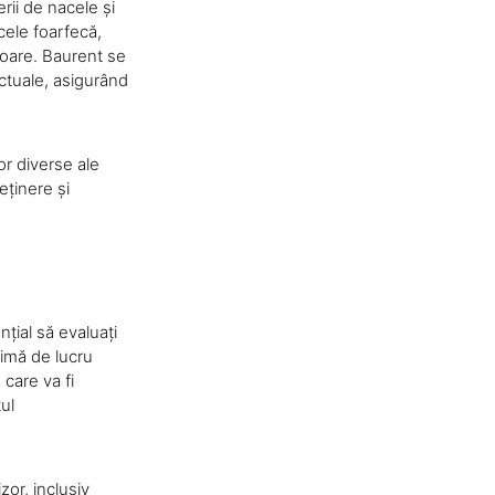
rii de nacele și
cele foarfecă,
rioare. Baurent se
ractuale, asigurând
or diverse ale
eținere și
țial să evaluați
ximă de lucru
care va fi
ul
zor, inclusiv