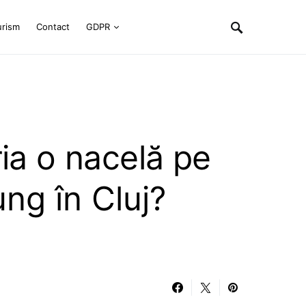
urism
Contact
GDPR
ria o nacelă pe
ng în Cluj?