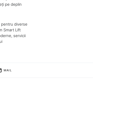
eți pe deplin
ă pentru diverse
m Smart Lift
erne, servicii
ui
MAIL