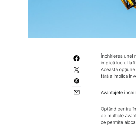
Închirierea unei 
implică lucrul la î
Această opțiune o
fără a implica inv
Avantajele închi
Optând pentru înc
de multiple avant
ce permite alocar