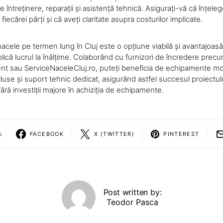
 întreținere, reparații și asistență tehnică. Asigurați-vă că înțeleg
 fiecărei părți și că aveți claritate asupra costurilor implicate.
nacele pe termen lung în Cluj este o opțiune viabilă și avantajoas
lică lucrul la înălțime. Colaborând cu furnizori de încredere precu
nt sau ServiceNaceleCluj.ro, puteți beneficia de echipamente mod
cluse și suport tehnic dedicat, asigurând astfel succesul proiectul
ră investiții majore în achiziția de echipamente.
s
FACEBOOK
X (TWITTER)
PINTEREST
Post written by:
Teodor Pasca