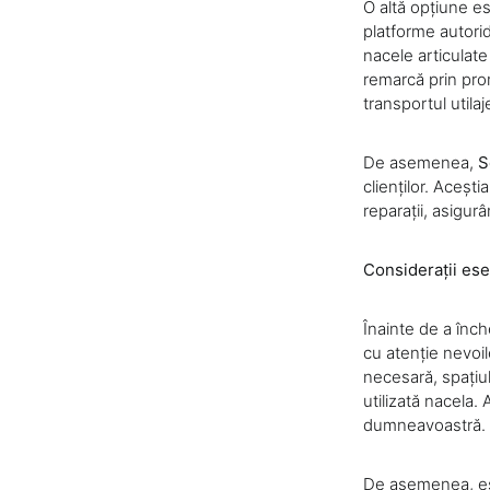
O altă opțiune e
platforme autori
nacele articulate
remarcă prin promp
transportul utilaje
De asemenea,
S
clienților. Aceșt
reparații, asigurâ
Considerații ese
Înainte de a înc
cu atenție nevoil
necesară, spațiul
utilizată nacela.
dumneavoastră.
De asemenea, este