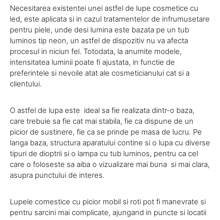
Necesitarea existentei unei astfel de lupe cosmetice cu
led, este aplicata si in cazul tratamentelor de infrumusetare
pentru piele, unde desi lumina este bazata pe un tub
luminos tip neon, un astfel de dispozitiv nu va afecta
procesul in niciun fel. Totodata, la anumite modele,
intensitatea luminii poate fi ajustata, in functie de
preferintele si nevoile atat ale cosmeticianului cat si a
clientului.
O astfel de lupa este ideal sa fie realizata dintr-o baza,
care trebuie sa fie cat mai stabila, fie ca dispune de un
picior de sustinere, fie ca se prinde pe masa de lucru. Pe
langa baza, structura aparatului contine si o lupa cu diverse
tipuri de dioptrii si o lampa cu tub luminos, pentru ca cel
care o foloseste sa aiba o vizualizare mai buna si mai clara,
asupra punctului de interes.
Lupele comestice cu picior mobil si roti pot fi manevrate si
pentru sarcini mai complicate, ajungand in puncte si locatii