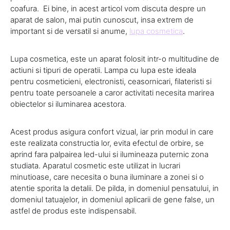
coafura. Ei bine, in acest articol vom discuta despre un
aparat de salon, mai putin cunoscut, insa extrem de
important si de versatil si anume,
lupa cosmetica
.
Lupa cosmetica, este un aparat folosit intr-o multitudine de
actiuni si tipuri de operatii. Lampa cu lupa este ideala
pentru cosmeticieni, electronisti, ceasornicari, filateristi si
pentru toate persoanele a caror activitati necesita marirea
obiectelor si iluminarea acestora.
Acest produs asigura confort vizual, iar prin modul in care
este realizata constructia lor, evita efectul de orbire, se
aprind fara palpairea led-ului si ilumineaza puternic zona
studiata. Aparatul cosmetic este utilizat in lucrari
minutioase, care necesita o buna iluminare a zonei si o
atentie sporita la detalii. De pilda, in domeniul pensatului, in
domeniul tatuajelor, in domeniul aplicarii de gene false, un
astfel de produs este indispensabil.