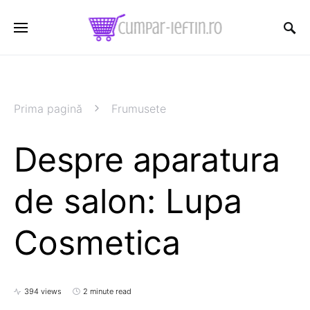
Prima pagină
Frumusete
Despre aparatura
de salon: Lupa
Cosmetica
394 views
2 minute read