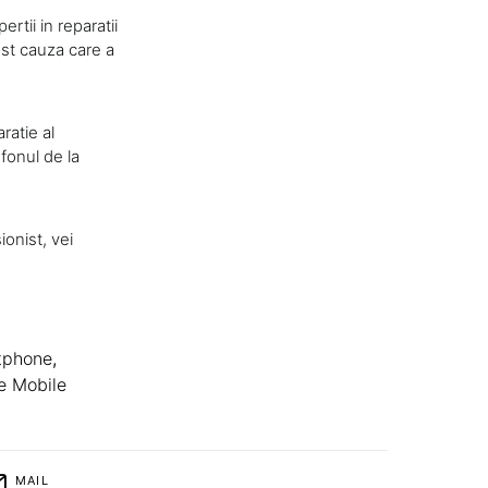
rtii in reparatii
ost cauza care a
ratie al
efonul de la
onist, vei
tphone
,
e Mobile
MAIL