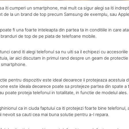
sa iti cumperi un smartphone, mai mult ca sigur alegi sa iti indrept
t de la un brand de top precum Samsung de exemplu, sau Apple
oate fi una foarte inteleapta din partea ta in conditiile in care a
branduri de top de pe piata de telefoane mobile.
unci cand iti alegi telefonul sa nu uiti sa il echipezi cu accesoriil
tuia, iar aici discutam in primul rand despre un geam de protecti
a smartphone.
ie pentru dispozitiv este ideal deoarece ii protejeaza acestuia di
ne este ideala deoarece poate sa protejeze partea din spate a te
sau poate proteja telefonul in totalitate, in functie de modelul ales.
 ghinionul ca in ciuda faptului ca iti protejezi foarte bine telefonul,
ii nevoit sa cauti cea mai buna solutie pentru a-l repara.