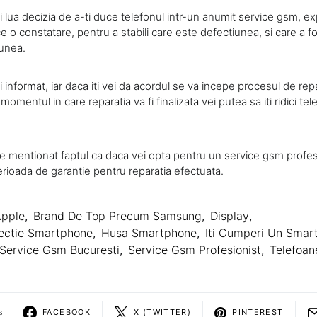
 lua decizia de a-ti duce telefonul intr-un anumit service gsm, expe
e o constatare, pentru a stabili care este defectiunea, si care a f
unea.
 informat, iar daca iti vei da acordul se va incepe procesul de repa
n momentul in care reparatia va fi finalizata vei putea sa iti ridici tel
e mentionat faptul ca daca vei opta pentru un service gsm profesi
erioada de garantie pentru reparatia efectuata.
pple
,
Brand De Top Precum Samsung
,
Display
,
ectie Smartphone
,
Husa Smartphone
,
Iti Cumperi Un Smar
Service Gsm Bucuresti
,
Service Gsm Profesionist
,
Telefoan
s
FACEBOOK
X (TWITTER)
PINTEREST