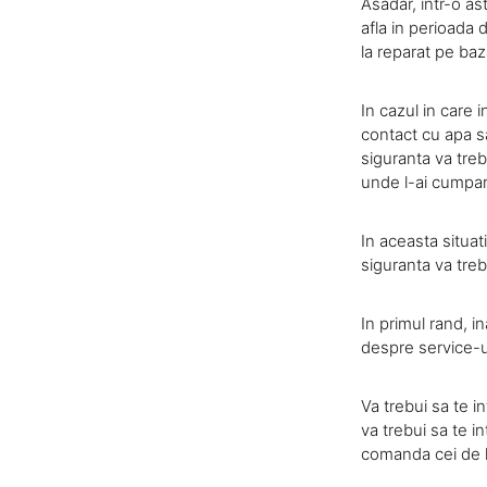
Asadar, intr-o as
afla in perioada 
la reparat pe baza
In cazul in care i
contact cu apa sa
siguranta va trebu
unde l-ai cumparat
In aceasta situat
siguranta va treb
In primul rand, i
despre service-ur
Va trebui sa te i
va trebui sa te i
comanda cei de l