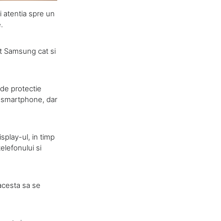
i atentia spre un
.
tat Samsung cat si
e de protectie
e smartphone, dar
splay-ul, in timp
lefonului si
 acesta sa se