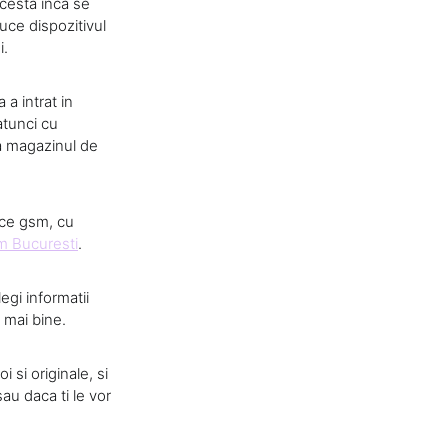
acesta inca se
duce dispozitivul
i.
 a intrat in
atunci cu
 la magazinul de
.
vice gsm, cu
m Bucuresti
.
egi informatii
 mai bine.
 si originale, si
au daca ti le vor