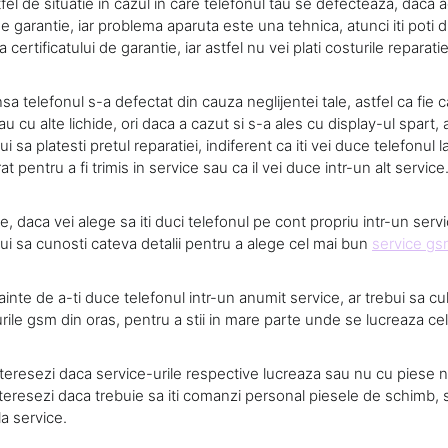
tfel de situatie in cazul in care telefonul tau se defecteaza, daca 
de garantie, iar problema aparuta este una tehnica, atunci iti poti 
 certificatului de garantie, iar astfel nu vei plati costurile reparatie
nsa telefonul s-a defectat din cauza neglijentei tale, astfel ca fie ca
u cu alte lichide, ori daca a cazut si s-a ales cu display-ul spart, 
i sa platesti pretul reparatiei, indiferent ca iti vei duce telefonul
 pentru a fi trimis in service sau ca il vei duce intr-un alt service
ie, daca vei alege sa iti duci telefonul pe cont propriu intr-un ser
ui sa cunosti cateva detalii pentru a alege cel mai bun
service gs
nainte de a-ti duce telefonul intr-un anumit service, ar trebui sa cul
ile gsm din oras, pentru a stii in mare parte unde se lucreaza cel
nteresezi daca service-urile respective lucreaza sau nu cu piese noi
nteresezi daca trebuie sa iti comanzi personal piesele de schimb, s
a service.