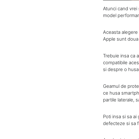
Atunci cand vrei 
model performan
Aceasta alegere p
Apple sunt doua 
Trebuie insa ca at
compatibile aces
si despre o hus
Geamul de protect
ce husa smartpho
partile laterale, 
Poti insa si sa ai
defecteze si sa f