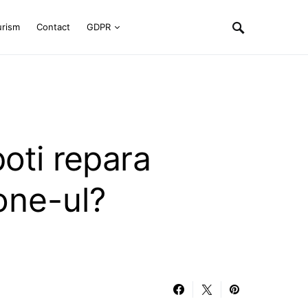
urism
Contact
GDPR
poti repara
one-ul?